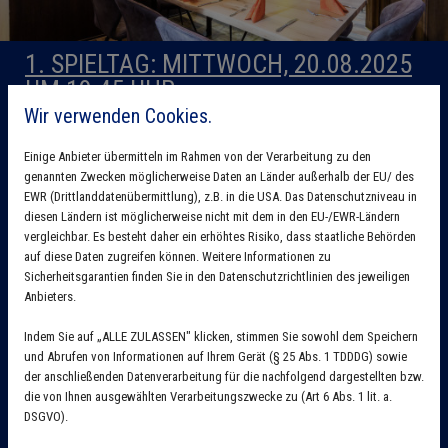
1. SPIELTAG: MITTWOCH, 20.08.2025
UM 19:45 UHR
Wir verwenden Cookies.
1 – 2
3 – 4
5 – 6
Einige Anbieter übermitteln im Rahmen von der Verarbeitung zu den
7 – 8
genannten Zwecken möglicherweise Daten an Länder außerhalb der EU/ des
EWR (Drittlanddatenübermittlung), z.B. in die USA. Das Datenschutzniveau in
diesen Ländern ist möglicherweise nicht mit dem in den EU-/EWR-Ländern
vergleichbar. Es besteht daher ein erhöhtes Risiko, dass staatliche Behörden
2. SPIELTAG: MITTWOCH, 03.09.2025
auf diese Daten zugreifen können. Weitere Informationen zu
UM 19:45 UHR
Sicherheitsgarantien finden Sie in den Datenschutzrichtlinien des jeweiligen
Anbieters.
6 – 8
5 – 7
2 – 4
Indem Sie auf „ALLE ZULASSEN" klicken, stimmen Sie sowohl dem Speichern
und Abrufen von Informationen auf Ihrem Gerät (§ 25 Abs. 1 TDDDG) sowie
1 – 3
der anschließenden Datenverarbeitung für die nachfolgend dargestellten bzw.
die von Ihnen ausgewählten Verarbeitungszwecke zu (Art 6 Abs. 1 lit. a.
DSGVO).
3. SPIELTAG: MITTWOCH, 17.09.2025