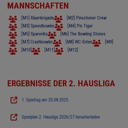
MANNSCHAFTEN
[M1] Räumbrigade
[M2] Pinschoner Crew
[M3] Speedbowler
[M4] Pin Tiger
[M5] Spareribs
[M6] The Bowling Stones
[M7] Crashbowler
[M8] WC-Enten
[M9]
[M10]
[M11]
[M12]
ERGEBNISSE DER 2. HAUSLIGA
1. Spieltag am 20.08.2025
Spielplan 2. Hausliga 2026/27 herunterladen