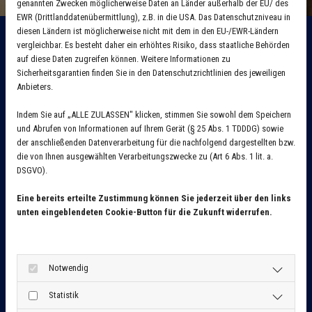
genannten Zwecken möglicherweise Daten an Länder außerhalb der EU/ des
EWR (Drittlanddatenübermittlung), z.B. in die USA. Das Datenschutzniveau in
1. SPIELTAG: MITTWOCH, 13.08.2025
diesen Ländern ist möglicherweise nicht mit dem in den EU-/EWR-Ländern
UM 19:45 UHR
vergleichbar. Es besteht daher ein erhöhtes Risiko, dass staatliche Behörden
auf diese Daten zugreifen können. Weitere Informationen zu
Sicherheitsgarantien finden Sie in den Datenschutzrichtlinien des jeweiligen
1– 2
3– 4
5 – 6
Anbieters.
Indem Sie auf „ALLE ZULASSEN" klicken, stimmen Sie sowohl dem Speichern
und Abrufen von Informationen auf Ihrem Gerät (§ 25 Abs. 1 TDDDG) sowie
2. SPIELTAG: MITTWOCH, 27.08.2025
der anschließenden Datenverarbeitung für die nachfolgend dargestellten bzw.
UM 19:45 UHR
die von Ihnen ausgewählten Verarbeitungszwecke zu (Art 6 Abs. 1 lit. a.
DSGVO).
5 – 4
6 – 1
2 – 3
Eine bereits erteilte Zustimmung können Sie jederzeit über den links
unten eingeblendeten Cookie-Button für die Zukunft widerrufen.
3. SPIELTAG: MITTWOCH, 10.09.2025
UM 19:45 UHR
Notwendig
2 – 5
1 – 3
6 – 4
Statistik