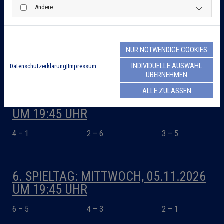
Andere
4. SPIELTAG: MITTWOCH, 24.09.2025
UM 19:45 UHR
NUR NOTWENDIGE COOKIES
3 – 6
4 – 2
1 – 5
INDIVIDUELLE AUSWAHL
Datenschutzerklärung
|
Impressum
ÜBERNEHMEN
ALLE ZULASSEN
5. SPIELTAG: MITTWOCH, 22.10.2025
UM 19:45 UHR
4 – 1
2 – 6
3 – 5
6. SPIELTAG: MITTWOCH, 05.11.2026
UM 19:45 UHR
6 – 5
4 – 3
2 – 1